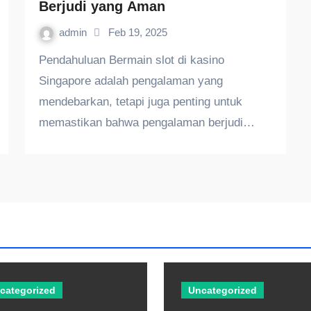
Berjudi yang Aman
admin
Feb 19, 2025
Pendahuluan Bermain slot di kasino
Singapore adalah pengalaman yang
mendebarkan, tetapi juga penting untuk
memastikan bahwa pengalaman berjudi…
categorized
Uncategorized