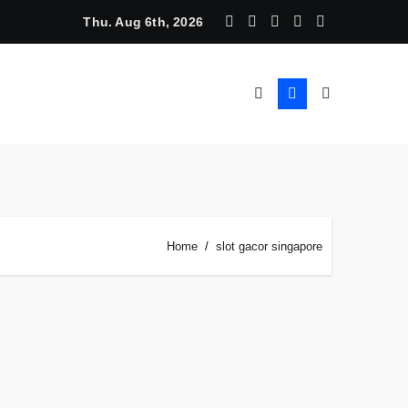
 Gems? Ini Pola Gacornya!
Thu. Aug 6th, 2026
Home
slot gacor singapore