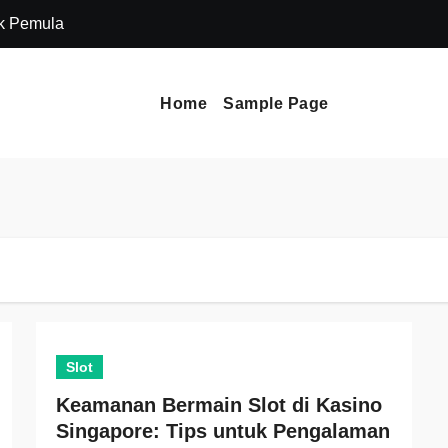
tk Pemula
Main Slot Aztec
Home
Sample Page
Slot
Keamanan Bermain Slot di Kasino
Singapore: Tips untuk Pengalaman