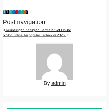
Post navigation
Keuntungan Kerugian Bermain Slot Online
5 Slot Online Terpopuler Terbaik di 2025
By
admin