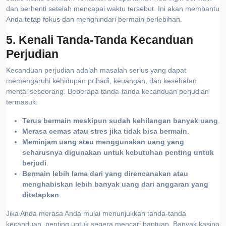
dan berhenti setelah mencapai waktu tersebut. Ini akan membantu
Anda tetap fokus dan menghindari bermain berlebihan.
5. Kenali Tanda-Tanda Kecanduan
Perjudian
Kecanduan perjudian adalah masalah serius yang dapat
memengaruhi kehidupan pribadi, keuangan, dan kesehatan
mental seseorang. Beberapa tanda-tanda kecanduan perjudian
termasuk:
Terus bermain meskipun sudah kehilangan banyak uang
.
Merasa cemas atau stres jika tidak bisa bermain
.
Meminjam uang atau menggunakan uang yang
seharusnya digunakan untuk kebutuhan penting untuk
berjudi
.
Bermain lebih lama dari yang direncanakan atau
menghabiskan lebih banyak uang dari anggaran yang
ditetapkan
.
Jika Anda merasa Anda mulai menunjukkan tanda-tanda
kecanduan, penting untuk segera mencari bantuan. Banyak kasino