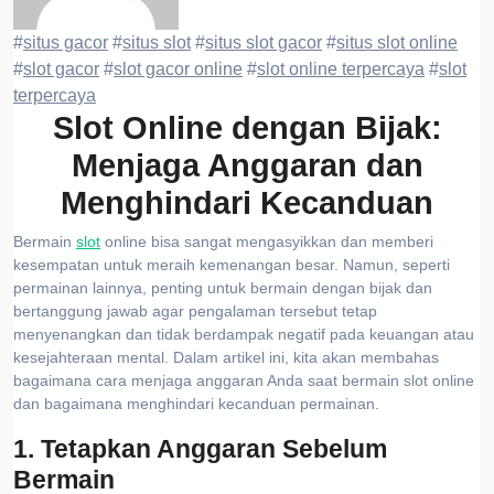
#
situs gacor
#
situs slot
#
situs slot gacor
#
situs slot online
#
slot gacor
#
slot gacor online
#
slot online terpercaya
#
slot
terpercaya
Slot Online dengan Bijak:
Menjaga Anggaran dan
Menghindari Kecanduan
Bermain
slot
online bisa sangat mengasyikkan dan memberi
kesempatan untuk meraih kemenangan besar. Namun, seperti
permainan lainnya, penting untuk bermain dengan bijak dan
bertanggung jawab agar pengalaman tersebut tetap
menyenangkan dan tidak berdampak negatif pada keuangan atau
kesejahteraan mental. Dalam artikel ini, kita akan membahas
bagaimana cara menjaga anggaran Anda saat bermain slot online
dan bagaimana menghindari kecanduan permainan.
1. Tetapkan Anggaran Sebelum
Bermain