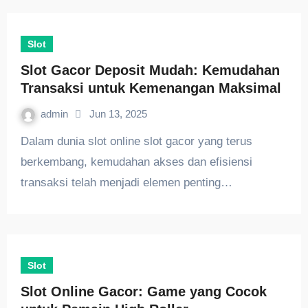
Slot
Slot Gacor Deposit Mudah: Kemudahan
Transaksi untuk Kemenangan Maksimal
admin
Jun 13, 2025
Dalam dunia slot online slot gacor yang terus
berkembang, kemudahan akses dan efisiensi
transaksi telah menjadi elemen penting…
Slot
Slot Online Gacor: Game yang Cocok