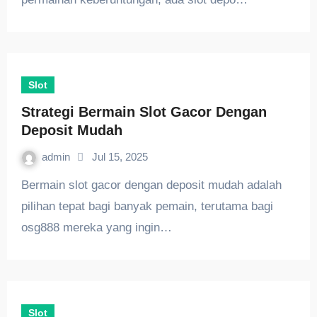
Slot
Strategi Bermain Slot Gacor Dengan
Deposit Mudah
admin
Jul 15, 2025
Bermain slot gacor dengan deposit mudah adalah
pilihan tepat bagi banyak pemain, terutama bagi
osg888 mereka yang ingin…
Slot