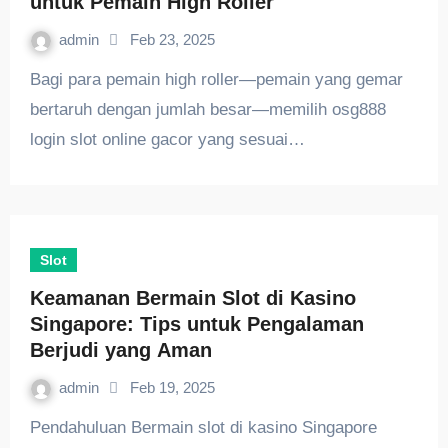
untuk Pemain High Roller
admin
Feb 23, 2025
Bagi para pemain high roller—pemain yang gemar
bertaruh dengan jumlah besar—memilih osg888
login slot online gacor yang sesuai…
Slot
Keamanan Bermain Slot di Kasino
Singapore: Tips untuk Pengalaman
Berjudi yang Aman
admin
Feb 19, 2025
Pendahuluan Bermain slot di kasino Singapore