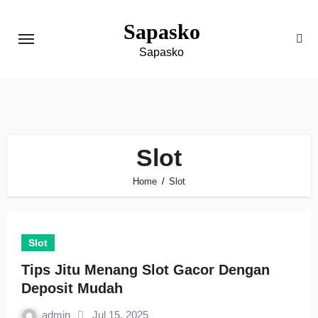
Skip
Sapasko
to
content
Sapasko
Slot
Home
Slot
Slot
Tips Jitu Menang Slot Gacor Dengan
Deposit Mudah
admin
Jul 15, 2025